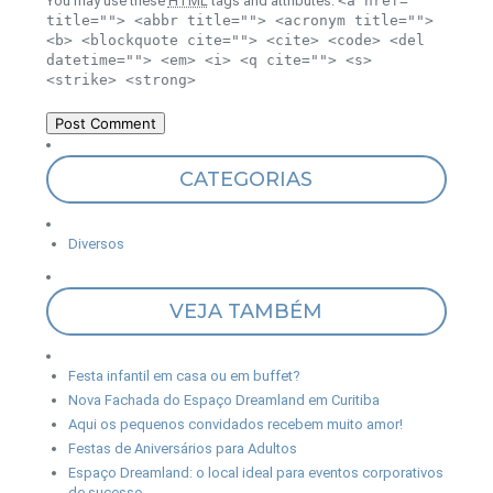
You may use these
HTML
tags and attributes:
<a href=""
title=""> <abbr title=""> <acronym title="">
<b> <blockquote cite=""> <cite> <code> <del
datetime=""> <em> <i> <q cite=""> <s>
<strike> <strong>
CATEGORIAS
Diversos
VEJA TAMBÉM
Festa infantil em casa ou em buffet?
Nova Fachada do Espaço Dreamland em Curitiba
Aqui os pequenos convidados recebem muito amor!
Festas de Aniversários para Adultos
Espaço Dreamland: o local ideal para eventos corporativos
de sucesso