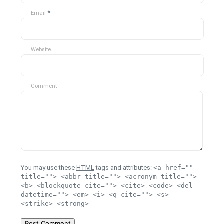
*
Email
Website
Comment
You may use these
HTML
tags and attributes:
<a href=""
title=""> <abbr title=""> <acronym title="">
<b> <blockquote cite=""> <cite> <code> <del
datetime=""> <em> <i> <q cite=""> <s>
<strike> <strong>