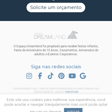
Solicite um orçamento
O Espaço Dreamland foi projetado para receber festas infantis,
Festa de Aniversário de 15 Anos, Casamentos, Aniversário de
adultos e Eventos Corporativos.
Siga nas redes sociais
INSTAGRAM
FACEBOOK
TIK TOK
PINTEREST
YOUTUBE
GOOGLE
COPYRIGHT©2022-2024 - TODOS OS DIREITOS RESERVADOS AO ESPAÇO DREAMLAND
FESTAS E EVENTOS . CRIAÇÃO:
TOSS STUDIO
Este site usa cookies para melhorar sua experiência, você
pode aceitar e navegar tranquilamente mas você pode optar
em sair se desejar.
ACEITAR