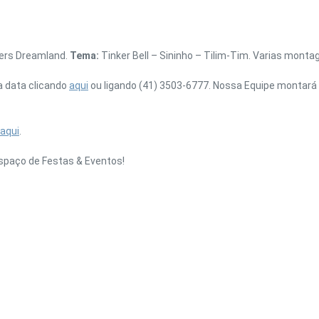
ners Dreamland.
Tema:
Tinker Bell – Sininho – Tilim-Tim. Varias monta
a data clicando
aqui
ou ligando (41) 3503-6777. Nossa Equipe montará 
aqui
.
spaço de Festas & Eventos!
UBE
GOOGLE