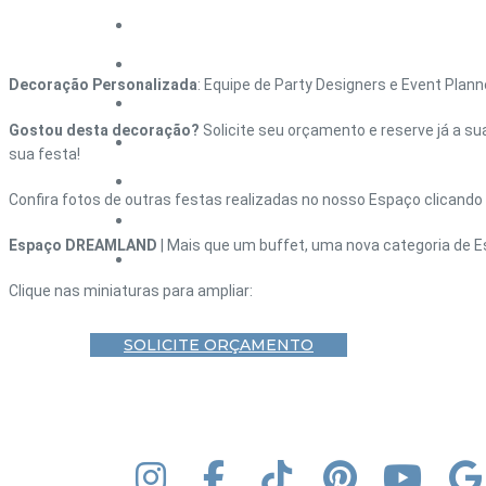
HOME – DEBUTANTE
HOME – CASAMENTO
Decoração Personalizada
: Equipe de Party Designers e Event Plan
HOME – CORPORATIVO
Gostou desta decoração?
Solicite seu orçamento e reserve já a su
HOME – FORMATURA
sua festa!
HOME – ANIVERSÁRIO ADULTO
Confira fotos de outras festas realizadas no nosso Espaço clicando
BLOG
Espaço DREAMLAND
| Mais que um buffet, uma nova categoria de E
CONTATO
Clique nas miniaturas para ampliar:
SOLICITE ORÇAMENTO
INSTAGRAM
FACEBOOK
TIK TOK
PINTEREST
YOUT