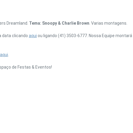
ners Dreamland.
Tema: Snoopy & Charlie Brown
. Varias montagens.
a data clicando
aqui
ou ligando (41) 3503-6777. Nossa Equipe montará 
aqui
.
spaço de Festas & Eventos!
UBE
GOOGLE