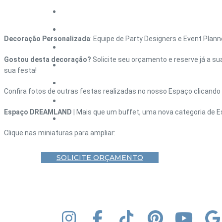
HOME – DEBUTANTE
HOME – CASAMENTO
Decoração Personalizada
: Equipe de Party Designers e Event Plan
HOME – CORPORATIVO
Gostou desta decoração?
Solicite seu orçamento e reserve já a su
HOME – FORMATURA
sua festa!
HOME – ANIVERSÁRIO ADULTO
Confira fotos de outras festas realizadas no nosso Espaço clicando
BLOG
Espaço DREAMLAND
| Mais que um buffet, uma nova categoria de E
CONTATO
Clique nas miniaturas para ampliar:
SOLICITE ORÇAMENTO
INSTAGRAM
FACEBOOK
TIK TOK
PINTEREST
YOUT