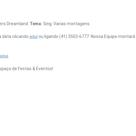
ners Dreamland.
Tema:
Sing. Varias montagens.
a data clicando
aqui
ou ligando (41) 3503-6777. Nossa Equipe montará 
aqui
.
spaço de Festas & Eventos!
UBE
GOOGLE