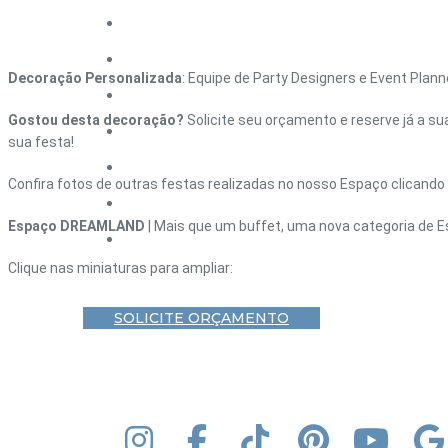
HOME – DEBUTANTE
HOME – CASAMENTO
Decoração Personalizada
: Equipe de Party Designers e Event Plan
HOME – CORPORATIVO
Gostou desta decoração?
Solicite seu orçamento e reserve já a su
HOME – FORMATURA
sua festa!
HOME – ANIVERSÁRIO ADULTO
Confira fotos de outras festas realizadas no nosso Espaço clicando
BLOG
Espaço DREAMLAND
| Mais que um buffet, uma nova categoria de E
CONTATO
Clique nas miniaturas para ampliar:
SOLICITE ORÇAMENTO
INSTAGRAM
FACEBOOK
TIK TOK
PINTEREST
YOUT