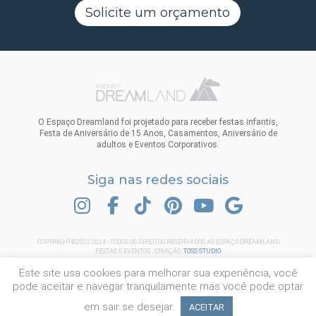
Solicite um orçamento
O Espaço Dreamland foi projetado para receber festas infantis,
Festa de Aniversário de 15 Anos, Casamentos, Aniversário de
adultos e Eventos Corporativos.
Siga nas redes sociais
INSTAGRAM
FACEBOOK
TIK TOK
PINTEREST
YOUTUBE
GOOGLE
COPYRIGHT©2022-2024 - TODOS OS DIREITOS RESERVADOS AO ESPAÇO DREAMLAND
FESTAS E EVENTOS . CRIAÇÃO:
TOSS STUDIO
Este site usa cookies para melhorar sua experiência, você
pode aceitar e navegar tranquilamente mas você pode optar
em sair se desejar.
ACEITAR