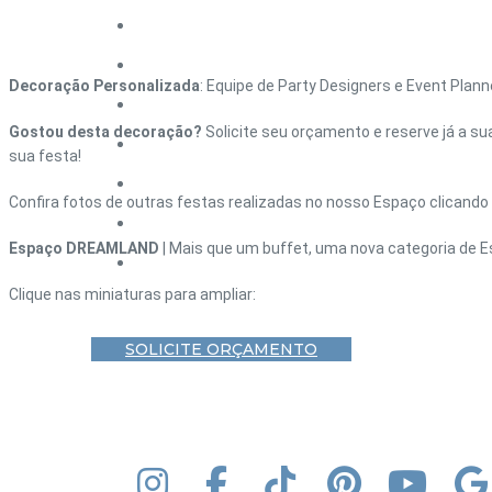
HOME – DEBUTANTE
HOME – CASAMENTO
Decoração Personalizada
: Equipe de Party Designers e Event Plan
HOME – CORPORATIVO
Gostou desta decoração?
Solicite seu orçamento e reserve já a su
HOME – FORMATURA
sua festa!
HOME – ANIVERSÁRIO ADULTO
Confira fotos de outras festas realizadas no nosso Espaço clicando
BLOG
Espaço DREAMLAND
| Mais que um buffet, uma nova categoria de E
CONTATO
Clique nas miniaturas para ampliar:
SOLICITE ORÇAMENTO
INSTAGRAM
FACEBOOK
TIK TOK
PINTEREST
YOUT