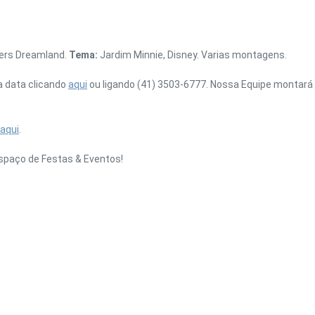
ners Dreamland.
Tema:
Jardim Minnie, Disney. Varias montagens.
a data clicando
aqui
ou ligando (41) 3503-6777. Nossa Equipe montará 
aqui
.
spaço de Festas & Eventos!
UBE
GOOGLE