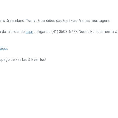
ners Dreamland.
Tema:
.Guardiões das Galáxias. Varias montagens.
a data clicando
aqui
ou ligando (41) 3503-6777. Nossa Equipe montará 
aqui
.
spaço de Festas & Eventos!
UBE
GOOGLE