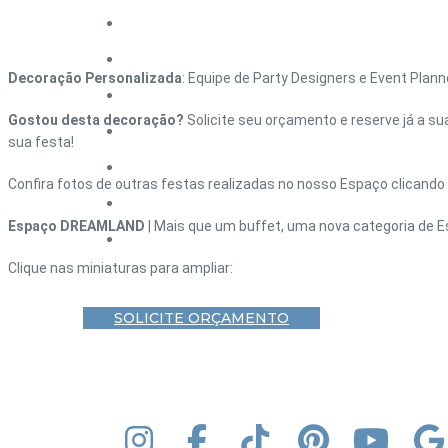
HOME – DEBUTANTE
HOME – CASAMENTO
Decoração Personalizada
: Equipe de Party Designers e Event Plan
HOME – CORPORATIVO
Gostou desta decoração?
Solicite seu orçamento e reserve já a su
HOME – FORMATURA
sua festa!
HOME – ANIVERSÁRIO ADULTO
Confira fotos de outras festas realizadas no nosso Espaço clicando
BLOG
Espaço DREAMLAND
| Mais que um buffet, uma nova categoria de E
CONTATO
Clique nas miniaturas para ampliar:
SOLICITE ORÇAMENTO
INSTAGRAM
FACEBOOK
TIK TOK
PINTEREST
YOUT