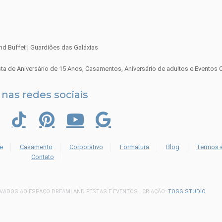
sta de Aniversário de 15 Anos, Casamentos, Aniversário de adultos e Eventos 
 nas redes sociais
RAM
FACEBOOK
TIK TOK
PINTEREST
YOUTUBE
GOOGLE
e
Casamento
Corporativo
Formatura
Blog
Termos 
Contato
RVADOS AO ESPAÇO DREAMLAND FESTAS E EVENTOS . CRIAÇÃO:
TOSS STUDIO