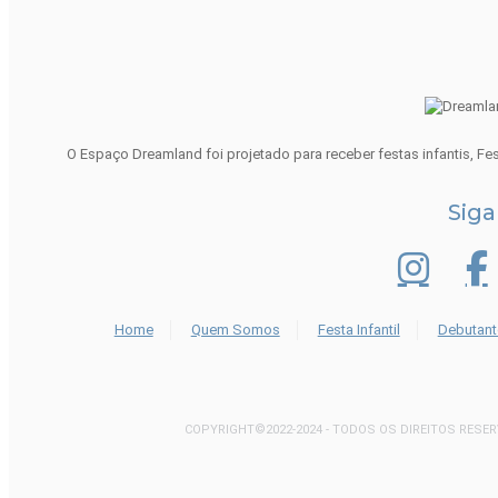
O Espaço Dreamland foi projetado para receber festas infantis, Fe
Siga
INSTAG
Home
Quem Somos
Festa Infantil
Debutant
COPYRIGHT©2022-2024 - TODOS OS DIREITOS RESE