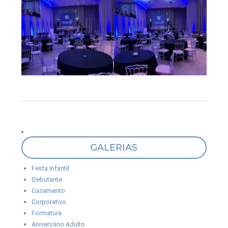
GALERIAS
Festa Infantil
Debutante
Casamento
Corporativo
Formatura
Aniversário Adulto