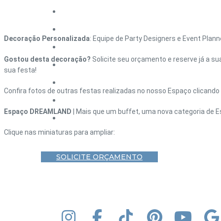
HOME – DEBUTANTE
HOME – CASAMENTO
Decoração Personalizada
: Equipe de Party Designers e Event Plan
HOME – CORPORATIVO
Gostou desta decoração?
Solicite seu orçamento e reserve já a su
HOME – FORMATURA
sua festa!
HOME – ANIVERSÁRIO ADULTO
Confira fotos de outras festas realizadas no nosso Espaço clicando
BLOG
Espaço DREAMLAND
| Mais que um buffet, uma nova categoria de E
CONTATO
Clique nas miniaturas para ampliar:
SOLICITE ORÇAMENTO
INSTAGRAM
FACEBOOK
TIK TOK
PINTEREST
YOUT