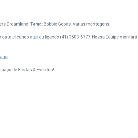
ners Dreamland.
Tema:
Bobbie Goods. Varias montagens.
a data clicando
aqui
ou ligando (41) 3503-6777. Nossa Equipe montará 
aqui
.
spaço de Festas & Eventos!
UBE
GOOGLE