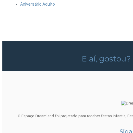
Aniversário Adulto
E aí, gostou?
O Espaço Dreamland foi projetado para receber festas infantis, Fe
Siga