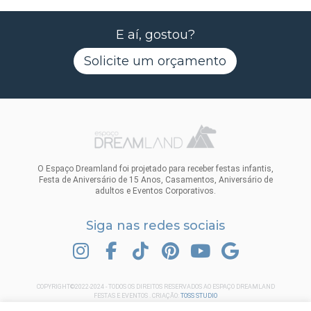
E aí, gostou?
Solicite um orçamento
O Espaço Dreamland foi projetado para receber festas infantis,
Festa de Aniversário de 15 Anos, Casamentos, Aniversário de
adultos e Eventos Corporativos.
Siga nas redes sociais
INSTAGRAM
FACEBOOK
TIK TOK
PINTEREST
YOUTUBE
GOOGLE
COPYRIGHT©2022-2024 - TODOS OS DIREITOS RESERVADOS AO ESPAÇO DREAMLAND
FESTAS E EVENTOS . CRIAÇÃO:
TOSS STUDIO