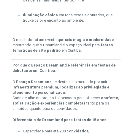
das cenas mais marcantes do filme;
Iluminação cênica
em tons roxos e dourados, que
trouxe calor e encanto ao ambiente.
O resultado foi um evento que uniu
magia e modernidade
,
mostrando que o Dreamland é o espaço ideal para
festas
temáticas de alto padrão
em Curitiba.
Por que o Espaço Dreamland é referência em festas de
debutante em Curitiba.
O
Espaço Dreamland
se destaca no mercado por unir
infraestrutura premium, localização privilegiada e
atendimento personalizado
.
Cada detalhe do projeto foi pensado para oferecer
conforto,
sofisticação e experiências completas
tanto para os
anfitriões quanto para os convidados.
Diferenciais do Dreamland para festas de 15 anos:
Capacidade para até
200 convidados
;