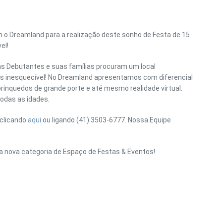
 o Dreamland para a realização deste sonho de Festa de 15
el!
as Debutantes e suas famílias procuram um local
os inesquecível! No Dreamland apresentamos com diferencial
inquedos de grande porte e até mesmo realidade virtual.
odas as idades.
 clicando
aqui
ou ligando (41) 3503-6777. Nossa Equipe
a nova categoria de Espaço de Festas & Eventos!