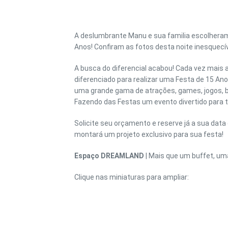
A deslumbrante Manu e sua familia escolheram
EST
Anos! Confiram as fotos desta noite inesquecív
A busca do diferencial acabou! Cada vez mais 
diferenciado para realizar uma Festa de 15 An
uma grande gama de atrações, games, jogos, br
Fazendo das Festas um evento divertido para t
Solicite seu orçamento e reserve já a sua data
montará um projeto exclusivo para sua festa!
Espaço DREAMLAND
| Mais que um buffet, um
Clique nas miniaturas para ampliar: