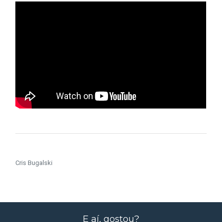
Cris Bugalski
E aí, gostou?