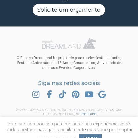
Solicite um orçamento
O Espaço Dreamland foi projetado para receber festas infantis,
Festa de Aniversário de 15 Anos, Casamentos, Aniversário de
adultos e Eventos Corporativos.
Siga nas redes sociais
INSTAGRAM
FACEBOOK
TIK TOK
PINTEREST
YOUTUBE
GOOGLE
COPYRIGHT©2022-2024 - TODOS OS DIREITOS RESERVADOS AO ESPAÇO DREAMLAND
FESTAS E EVENTOS . CRIAÇÃO:
TOSS STUDIO
Este site usa cookies para melhorar sua experiência, você
pode aceitar e navegar tranquilamente mas você pode optar