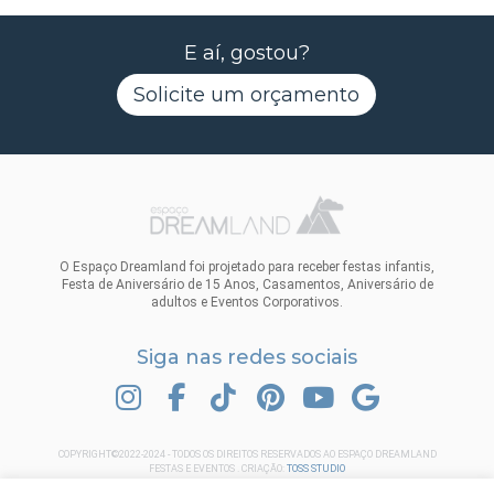
E aí, gostou?
Solicite um orçamento
O Espaço Dreamland foi projetado para receber festas infantis,
Festa de Aniversário de 15 Anos, Casamentos, Aniversário de
adultos e Eventos Corporativos.
Siga nas redes sociais
INSTAGRAM
FACEBOOK
TIK TOK
PINTEREST
YOUTUBE
GOOGLE
COPYRIGHT©2022-2024 - TODOS OS DIREITOS RESERVADOS AO ESPAÇO DREAMLAND
FESTAS E EVENTOS . CRIAÇÃO:
TOSS STUDIO