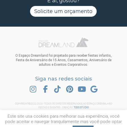
E aí, gostou?
Solicite um orçamento
O Espaço Dreamland foi projetado para receber festas infantis,
Festa de Aniversário de 15 Anos, Casamentos, Aniversário de
adultos e Eventos Corporativos.
Siga nas redes sociais
INSTAGRAM
FACEBOOK
TIK TOK
PINTEREST
YOUTUBE
GOOGLE
COPYRIGHT©2022-2024 - TODOS OS DIREITOS RESERVADOS AO ESPAÇO DREAMLAND
FESTAS E EVENTOS . CRIAÇÃO:
TOSS STUDIO
Este site usa cookies para melhorar sua experiência, você
pode aceitar e navegar tranquilamente mas você pode optar