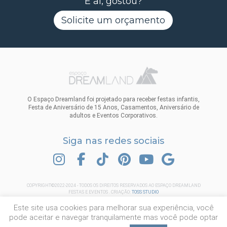
E aí, gostou?
Solicite um orçamento
O Espaço Dreamland foi projetado para receber festas infantis,
Festa de Aniversário de 15 Anos, Casamentos, Aniversário de
adultos e Eventos Corporativos.
Siga nas redes sociais
INSTAGRAM
FACEBOOK
TIK TOK
PINTEREST
YOUTUBE
GOOGLE
COPYRIGHT©2022-2024 - TODOS OS DIREITOS RESERVADOS AO ESPAÇO DREAMLAND
FESTAS E EVENTOS . CRIAÇÃO:
TOSS STUDIO
Este site usa cookies para melhorar sua experiência, você
pode aceitar e navegar tranquilamente mas você pode optar