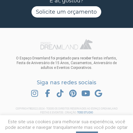
E aí, gostou?
Solicite um orçamento
O Espaço Dreamland foi projetado para receber festas infantis,
Festa de Aniversário de 15 Anos, Casamentos, Aniversário de
adultos e Eventos Corporativos.
Siga nas redes sociais
INSTAGRAM
FACEBOOK
TIK TOK
PINTEREST
YOUTUBE
GOOGLE
COPYRIGHT©2022-2024 - TODOS OS DIREITOS RESERVADOS AO ESPAÇO DREAMLAND
FESTAS E EVENTOS . CRIAÇÃO:
TOSS STUDIO
Este site usa cookies para melhorar sua experiência, você
pode aceitar e navegar tranquilamente mas você pode optar