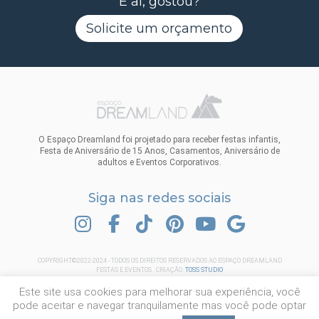
E aí, gostou?
Solicite um orçamento
O Espaço Dreamland foi projetado para receber festas infantis,
Festa de Aniversário de 15 Anos, Casamentos, Aniversário de
adultos e Eventos Corporativos.
Siga nas redes sociais
INSTAGRAM
FACEBOOK
TIK TOK
PINTEREST
YOUTUBE
GOOGLE
COPYRIGHT©2022-2024 - TODOS OS DIREITOS RESERVADOS AO ESPAÇO DREAMLAND
FESTAS E EVENTOS . CRIAÇÃO:
TOSS STUDIO
Este site usa cookies para melhorar sua experiência, você
pode aceitar e navegar tranquilamente mas você pode optar