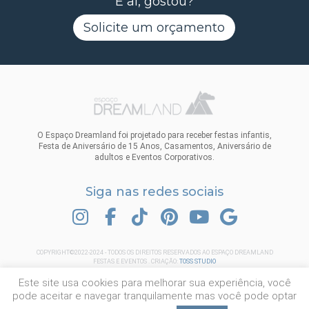
E aí, gostou?
Solicite um orçamento
O Espaço Dreamland foi projetado para receber festas infantis,
Festa de Aniversário de 15 Anos, Casamentos, Aniversário de
adultos e Eventos Corporativos.
Siga nas redes sociais
INSTAGRAM
FACEBOOK
TIK TOK
PINTEREST
YOUTUBE
GOOGLE
COPYRIGHT©2022-2024 - TODOS OS DIREITOS RESERVADOS AO ESPAÇO DREAMLAND
FESTAS E EVENTOS . CRIAÇÃO:
TOSS STUDIO
Este site usa cookies para melhorar sua experiência, você
pode aceitar e navegar tranquilamente mas você pode optar