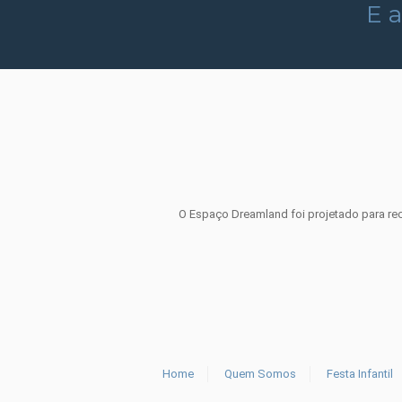
E a
O Espaço Dreamland foi projetado para rece
Home
Quem Somos
Festa Infantil