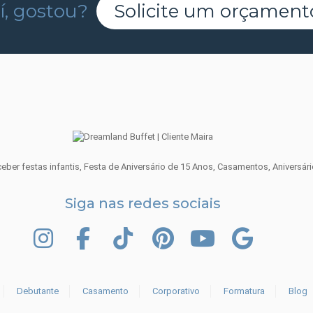
í, gostou?
Solicite um orçament
ber festas infantis, Festa de Aniversário de 15 Anos, Casamentos, Aniversári
Siga nas redes sociais
INSTAGRAM
FACEBOOK
TIK TOK
PINTEREST
YOUTUBE
GOOGLE
Debutante
Casamento
Corporativo
Formatura
Blog