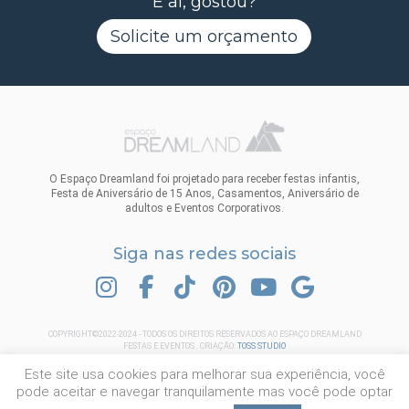
E aí, gostou?
Solicite um orçamento
O Espaço Dreamland foi projetado para receber festas infantis,
Festa de Aniversário de 15 Anos, Casamentos, Aniversário de
adultos e Eventos Corporativos.
Siga nas redes sociais
INSTAGRAM
FACEBOOK
TIK TOK
PINTEREST
YOUTUBE
GOOGLE
COPYRIGHT©2022-2024 - TODOS OS DIREITOS RESERVADOS AO ESPAÇO DREAMLAND
FESTAS E EVENTOS . CRIAÇÃO:
TOSS STUDIO
Este site usa cookies para melhorar sua experiência, você
pode aceitar e navegar tranquilamente mas você pode optar