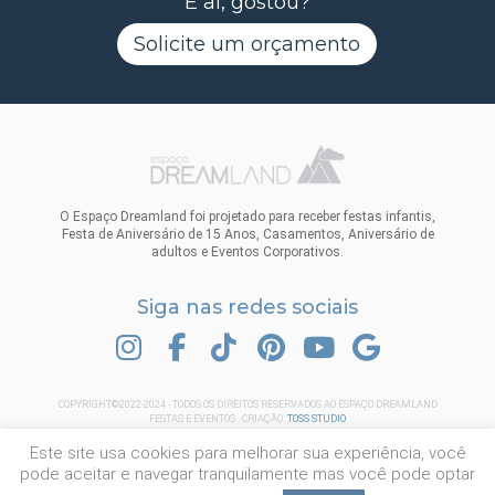
E aí, gostou?
Solicite um orçamento
O Espaço Dreamland foi projetado para receber festas infantis,
Festa de Aniversário de 15 Anos, Casamentos, Aniversário de
adultos e Eventos Corporativos.
Siga nas redes sociais
INSTAGRAM
FACEBOOK
TIK TOK
PINTEREST
YOUTUBE
GOOGLE
COPYRIGHT©2022-2024 - TODOS OS DIREITOS RESERVADOS AO ESPAÇO DREAMLAND
FESTAS E EVENTOS . CRIAÇÃO:
TOSS STUDIO
Este site usa cookies para melhorar sua experiência, você
pode aceitar e navegar tranquilamente mas você pode optar