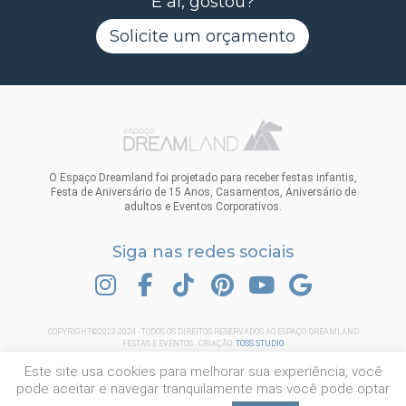
E aí, gostou?
Solicite um orçamento
O Espaço Dreamland foi projetado para receber festas infantis,
Festa de Aniversário de 15 Anos, Casamentos, Aniversário de
adultos e Eventos Corporativos.
Siga nas redes sociais
INSTAGRAM
FACEBOOK
TIK TOK
PINTEREST
YOUTUBE
GOOGLE
COPYRIGHT©2022-2024 - TODOS OS DIREITOS RESERVADOS AO ESPAÇO DREAMLAND
FESTAS E EVENTOS . CRIAÇÃO:
TOSS STUDIO
Este site usa cookies para melhorar sua experiência, você
pode aceitar e navegar tranquilamente mas você pode optar