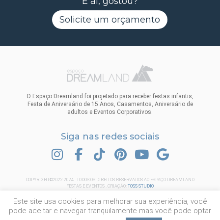
E aí, gostou?
Solicite um orçamento
O Espaço Dreamland foi projetado para receber festas infantis,
Festa de Aniversário de 15 Anos, Casamentos, Aniversário de
adultos e Eventos Corporativos.
Siga nas redes sociais
INSTAGRAM
FACEBOOK
TIK TOK
PINTEREST
YOUTUBE
GOOGLE
COPYRIGHT©2022-2024 - TODOS OS DIREITOS RESERVADOS AO ESPAÇO DREAMLAND
FESTAS E EVENTOS . CRIAÇÃO:
TOSS STUDIO
Este site usa cookies para melhorar sua experiência, você
pode aceitar e navegar tranquilamente mas você pode optar