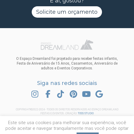
E aí, gostou?
Solicite um orçamento
O Espaço Dreamland foi projetado para receber festas infantis,
Festa de Aniversário de 15 Anos, Casamentos, Aniversário de
adultos e Eventos Corporativos.
Siga nas redes sociais
INSTAGRAM
FACEBOOK
TIK TOK
PINTEREST
YOUTUBE
GOOGLE
COPYRIGHT©2022-2024 - TODOS OS DIREITOS RESERVADOS AO ESPAÇO DREAMLAND
FESTAS E EVENTOS . CRIAÇÃO:
TOSS STUDIO
Este site usa cookies para melhorar sua experiência, você
pode aceitar e navegar tranquilamente mas você pode optar