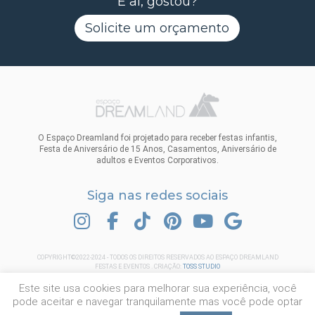
E aí, gostou?
Solicite um orçamento
O Espaço Dreamland foi projetado para receber festas infantis,
Festa de Aniversário de 15 Anos, Casamentos, Aniversário de
adultos e Eventos Corporativos.
Siga nas redes sociais
INSTAGRAM
FACEBOOK
TIK TOK
PINTEREST
YOUTUBE
GOOGLE
COPYRIGHT©2022-2024 - TODOS OS DIREITOS RESERVADOS AO ESPAÇO DREAMLAND
FESTAS E EVENTOS . CRIAÇÃO:
TOSS STUDIO
Este site usa cookies para melhorar sua experiência, você
pode aceitar e navegar tranquilamente mas você pode optar