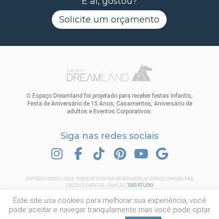
E aí, gostou?
Solicite um orçamento
O Espaço Dreamland foi projetado para receber festas infantis,
Festa de Aniversário de 15 Anos, Casamentos, Aniversário de
adultos e Eventos Corporativos.
Siga nas redes sociais
INSTAGRAM
FACEBOOK
TIK TOK
PINTEREST
YOUTUBE
GOOGLE
COPYRIGHT©2022-2024 - TODOS OS DIREITOS RESERVADOS AO ESPAÇO DREAMLAND
FESTAS E EVENTOS . CRIAÇÃO:
TOSS STUDIO
Este site usa cookies para melhorar sua experiência, você
pode aceitar e navegar tranquilamente mas você pode optar